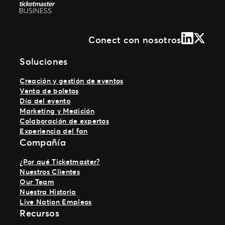
LinkedIn
X (Form
Conect con nosotros
Soluciones
Creación y gestión de eventos
Venta de boletos
Día del evento
Marketing y Medición
Colaboración de expertos
Experiencia del fan
Compañía
¿Por qué Ticketmaster?
Nuestros Clientes
Our Team
Nuestra Historia
Live Nation Empleos
Recursos