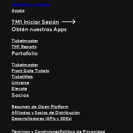
Atención a medios
Ayuda
TM1 Iniciar Sesión
Obtén nuestras Apps
Ticketmaster
TM1 Reports
Portafolio
Ticketmaster
Front Gate Tickets
TicketWeb
Universe
Elevate
Socios
Resumen de Open Platform
Afiliados y Socios de Distribución
Desarrolladores (APIs y SDKs)
Términos y Condiciones
Política de Privacidad