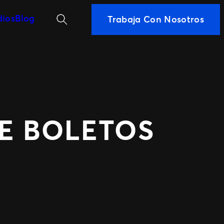
Buscar
dios
Blog
Trabaja Con Nosotros
MÁS FORMAS DE ASOCIARSE
Ignite
Comercio extendido
DE BOLETOS