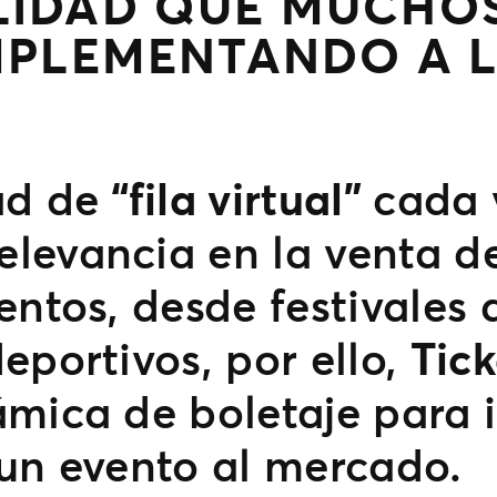
LIDAD QUE MUCHO
MPLEMENTANDO A 
ad de
“fila virtual”
cada 
levancia en la venta de
entos, desde festivales
eportivos, por ello,
Tic
mica de boletaje para i
 un evento al mercado.