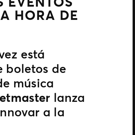
S EVENTOS
LA HORA DE
vez está
 boletos de
 de música
ketmaster
lanza
nnovar a la